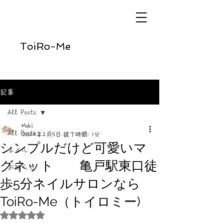
ToiRo-Me
記事
All Posts
Maki
All Posts
2024年2月5日
読了時間: 1分
シンプルだけど可愛いマ
ネイル
グネット 亀戸駅東口徒
お知らせ
歩5分ネイルサロンなら
ToiRo-Me（トイロミー)
5つ星のうちNaNと評価されています。