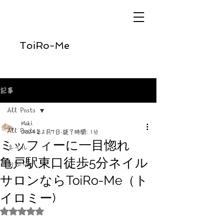
ToiRo-Me
記事
All Posts
Maki
All Posts
2024年2月7日
読了時間: 1分
ミッフィーに一目惚れ
ネイル
亀戸駅東口徒歩5分ネイル
お知らせ
サロンならToiRo-Me（ト
イロミー)
5つ星のうちNaNと評価されています。