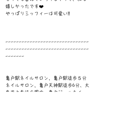
嬉しかったです❤️
やっぱりミッフィーは可愛い‼️
-------------------------------
-------------------------------
-------
亀戸駅ネイルサロン，亀戸駅徒歩５分
ネイルサロン，亀戸天神駅徒歩6分、大
島西大島徒歩圏内、亀戸ジェルネイ
ル、亀戸ハンド＆フット、亀戸駅ネイ
ルお直し，ネイルサロン、亀戸手書き
ネイルアート
亀戸のネイルサロンならToiRo-Meへ
ご予約お待ちしております！