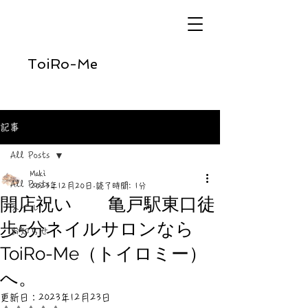
ToiRo-Me
記事
All Posts
Maki
All Posts
2023年12月20日
読了時間: 1分
開店祝い 亀戸駅東口徒
ネイル
歩5分ネイルサロンなら
お知らせ
ToiRo-Me（トイロミー）
へ。
更新日：
2023年12月23日