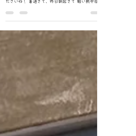
ロンならToiRo-Me（トイロミ
ー)
こんにちは 昨日からフジロック、 今日は、隅田川
花火大会 観に行く方々、熱中症には気を つけてく
ださいね！ 暑過ぎて、昨日朝起きて 軽い熱中症っ
ぽい症状が💦 皆様も家の中でも熱中症に はなりう
るので、 無理をなさらないように😭 暑さでテン
ションも下がりますが、 可愛い夏ネイルで気分上
げてきましょう！ ハイビスカスネイル ブルーのミ
ラーネイルにシェルアート 海ネイル リゾート南国
リゾートの雰囲気を 古き良き昭和の雰囲気のお祭
りネイル ブルーのマグネットグラデーションにク
ラッシュシェルを乗せて カラフルなかき氷シロッ
プのような グラデーションネイル 暑い夏にはあえ
て真っ赤なシアーカラーに ドットを埋め込んで 涼
しげなマグネットカラーの マーメイドネイル ピン
クのマグネットのマーメイドネイル 宝石を閉じ込
めたような グリーンオーロラニュアンスネイル ジ
ューシーオレンジネイル ROIROMライブ用 2人の
カラーのゴールドとシルバーを入れた 夏のビーチ