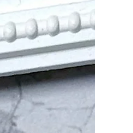
ならToiRo-Me（トイロミー)
7月15日数量限定発売 Glint Georgette series マット
コートの下にはオーロラフレークを埋め込んで✨
手描きのスターフィッシュ、シェル パールで波打
ち際の雫をイメージし、 ビーチネイルに合うデザ
インを作りました 1034 アッシュジョーゼット
1035 グルージョーゼット 1036 ホワイトジョーゼ
ット 今の時期にぴったりなデザインです 亀戸駅東
口徒歩5分 亀戸クロックから徒歩1分 ご新規様 付
け替えオフ&ケア無料 リピーター様割引なども 多
数ございます #pr #nailbookプリアンファサポータ
ー #グリントジョーゼットシリーズ #リゾートネ
イル #プリジェル @pregel.jp @preanfaofficial 亀戸
のネイルサロンならToiRo-Meへ ご予約お待ちして
おります！ ------------------------------
---------------------------------------
亀戸でネイルするなら亀戸駅から徒歩5分、 亀
戸六丁目バス停から30秒 大島、西大島からも徒歩
圏内で