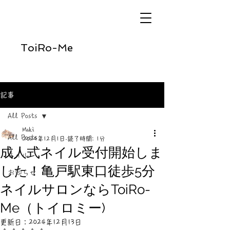
ToiRo-Me
記事
All Posts
Maki
All Posts
2024年12月1日
読了時間: 1分
成人式ネイル受付開始しま
ネイル
した！亀戸駅東口徒歩5分
お知らせ
ネイルサロンならToiRo-
Me（トイロミー)
更新日：
2024年12月13日