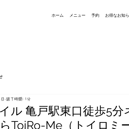
ホーム
メニュー
予約
お得なお知
せ
2日
読了時間: 1分
イル 亀戸駅東口徒歩5分
らToiRo-Me（トイロミ