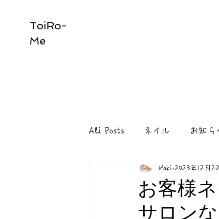
ToiRo-
Me
All Posts
ネイル
お知ら
Maki
2023年12月2
お客様ネ
サロンな