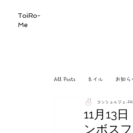
ToiRo-
Me
All Posts
ネイル
お知ら
コンシュルジュ
20
11月13
ンボスフ