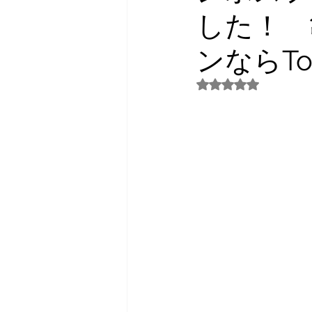
した！ 
ンならTo
5つ星のうちNaN