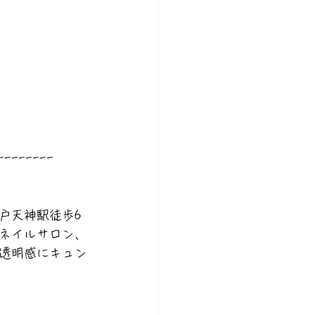
--------
戸天神駅徒歩6
ネイルサロン、
透明感にキュン