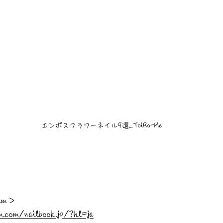
エンボスフラワーネイル9選_ToiRo-Me
ram＞
m.com/nailbook.jp/?hl=ja