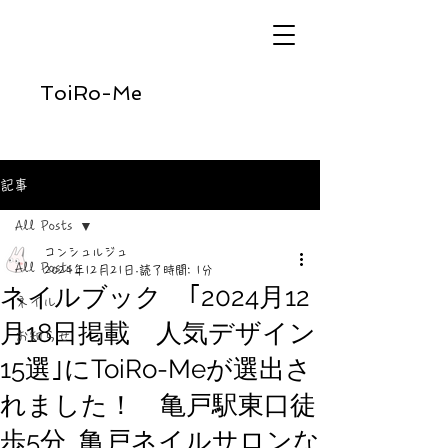
ToiRo-Me
記事
All Posts
コンシュルジュ
All Posts
2024年12月21日
読了時間: 1分
ネイルブック ｢2024月12
ネイル
月18日掲載 人気デザイン
お知らせ
15選｣にToiRo-Meが選出さ
れました！ 亀戸駅東口徒
歩5分_亀戸ネイルサロンな