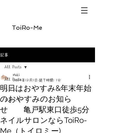
ToiRo-Me
記事
All Posts
Maki
All Posts
2024年12月1日
読了時間: 1分
明日はおやすみ&年末年始
ネイル
のおやすみのお知ら
お知らせ
せ 亀戸駅東口徒歩5分
ネイルサロンならToiRo-
Me（トイロミー)