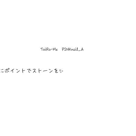
ToiRo-Me　PINKnail_A
にポイントでストーンを✨