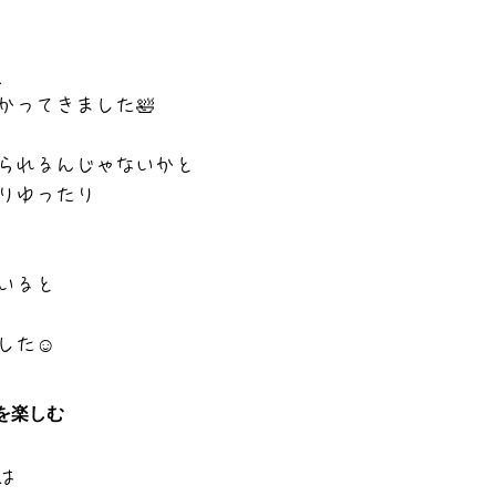
、
かってきました🛀
られるんじゃないかと
りゆったり
いると
した☺️
を楽しむ
は