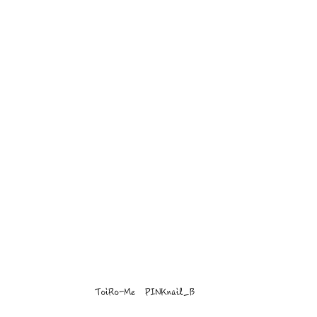
ToiRo-Me　PINKnail_B