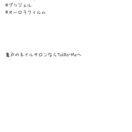
#プリジェル
#オーロラフィルム
亀戸のネイルサロンならToiRo-Meへ
ご予約お待ちしております！
-------------------------------
-------------------------------
-------
亀戸でネイルするなら亀戸駅から徒歩5
分、　
亀戸六丁目バス停から30秒
大島、西大島からも徒歩圏内です。