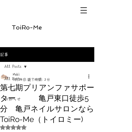
ToiRo-Me
記事
All Posts
Maki
All Posts
5月24日
読了時間: 2分
第七期プリアンファサポー
ネイル
ター 亀戸東口徒歩5
お知らせ
分 亀戸ネイルサロンなら
ToiRo-Me（トイロミー)
5つ星のうちNaNと評価されています。