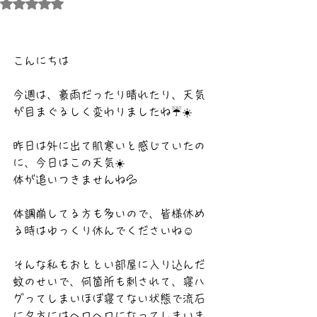
5つ星のうちNaNと評価されています。
こんにちは
今週は、豪雨だったり晴れたり、天気
が目まぐるしく変わりましたね☔️☀️
昨日は外に出て肌寒いと感じていたの
に、今日はこの天気☀️
体が追いつきませんね💦
体調崩してる方も多いので、皆様休め
る時はゆっくり休んでくださいね☺️
そんな私もおととい部屋に入り込んだ
蚊のせいで、何箇所も刺されて、寝ハ
グってしまいほぼ寝てない状態で流石
に夕方にはヘロヘロになってしまいま