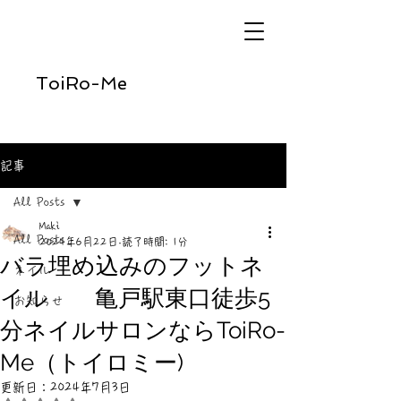
ToiRo-Me
記事
All Posts
Maki
All Posts
2024年6月22日
読了時間: 1分
バラ埋め込みのフットネ
ネイル
イル 亀戸駅東口徒歩5
お知らせ
分ネイルサロンならToiRo-
Me（トイロミー)
更新日：
2024年7月3日