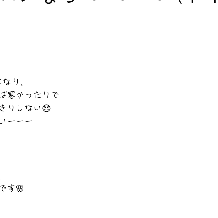
と評価されています。
になり、
ば寒かったりで
きりしない😞
いーーー
、
です🌸