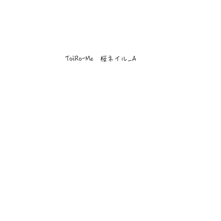
ToiRo-Me　桜ネイル_A