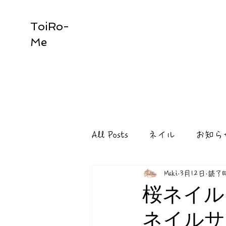
ToiRo-
Me
All Posts
ネイル
お知ら
Maki
3月12日
読了時
桜ネイ
ネイルサ