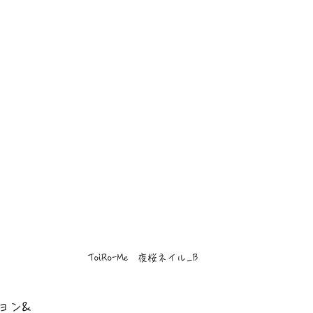
ToiRo-Me　夜桜ネイル_B
ョン&