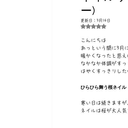
ー)
更新日：
3月14日
5つ星のうちNaN
こんにちは
あっという間に3月
暖かくなったと思え
なかなか体調がすっ
はやくすっきりした
ひらひら舞う桜ネイル
寒い日は続きますが
ネイルは桜が大人気