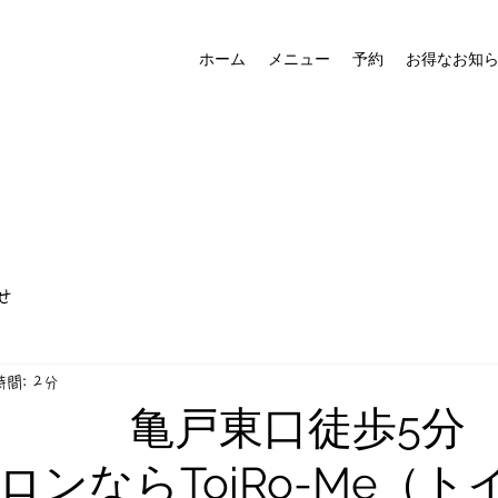
ホーム
メニュー
予約
お得なお知
せ
間: 2分
ル 亀戸東口徒歩5分
ロンならToiRo-Me（ト