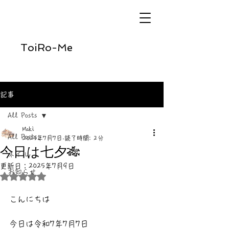
ToiRo-Me
記事
All Posts
Maki
All Posts
2025年7月7日
読了時間: 2分
今日は七夕🎋
ネイル
更新日：
2025年7月9日
お知らせ
5つ星のうちNaNと評価されています。
こんにちは
今日は令和7年7月7日  