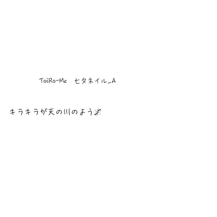
ToiRo-Me　七夕ネイル_A
キラキラが天の川のよう🌌