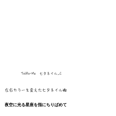
ToiRo-Me　七夕ネイル_C
左右カラーを変えた七夕ネイル🎋
夜空に光る星座を指にちりばめて