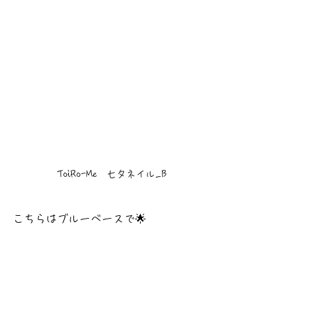
ToiRo-Me　七夕ネイル_B
こちらはブルーベースで🌟