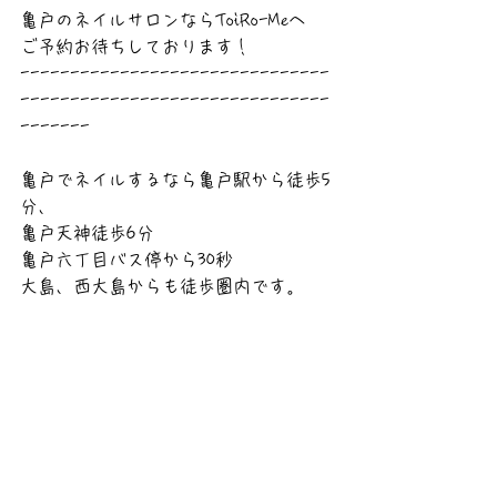
亀戸のネイルサロンならToiRo-Meへ
ご予約お待ちしております！
-------------------------------
-------------------------------
-------
亀戸でネイルするなら亀戸駅から徒歩5
分、
亀戸天神徒歩6分　　
亀戸六丁目バス停から30秒
大島、西大島からも徒歩圏内です。
人気の手描きアートをメインと
したものから、シンプルネイル、
ハンドマッサージ、亀裂のお直し、
ハンド＆フットメニューを沢山
取り揃えております。
お客様のご要望をお聞きし、