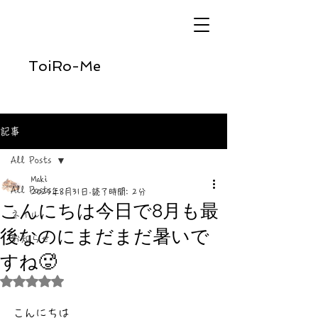
ToiRo-Me
記事
All Posts
Maki
All Posts
2025年8月31日
読了時間: 2分
こんにちは今日で8月も最
ネイル
後なのにまだまだ暑いで
お知らせ
すね🥵
5つ星のうちNaNと評価されています。
こんにちは