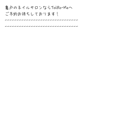
亀戸のネイルサロンならToiRo-Meへ
ご予約お待ちしております！
-------------------------------
-------------------------------
-------
亀戸でネイルするなら亀戸駅から徒歩5
分、
亀戸天神徒歩6分　　
亀戸六丁目バス停から30秒
大島、西大島からも徒歩圏内です。
まだまだ夏ネイルが楽しめる！
人気の手描きアートをメインと
したものから、シンプルネイル、
ハンドマッサージ、亀裂のお直し、