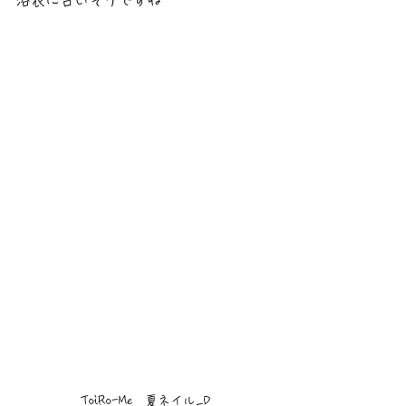
ToiRo-Me　夏ネイル_D