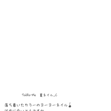
ToiRo-Me　夏ネイル_C
落ち着いたカラーのヨーヨーネイル🪀
浴衣に合いそうですね