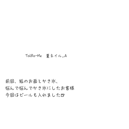
ToiRo-Me　夏ネイル_A
前回、狐のお面とかき氷、
悩んで悩んでかき氷にしたお客様
今回はビールも入れました🍺