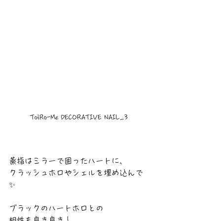
ToiRo-Me DECORATIVE NAIL_3
薬指はミラーで囲ったハートに、
クラッシュホロやシェルを埋め込んで
✨
ブラックのハートホロとの
相性も良き良き！