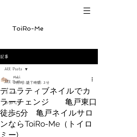
ToiRo-Me
記事
All Posts
Maki
All Posts
2月1日
読了時間: 2分
デコラティブネイルでカ
ネイル
ラーチェンジ 亀戸東口
お知らせ
徒歩5分 亀戸ネイルサロ
ンならToiRo-Me（トイロ
ミー)