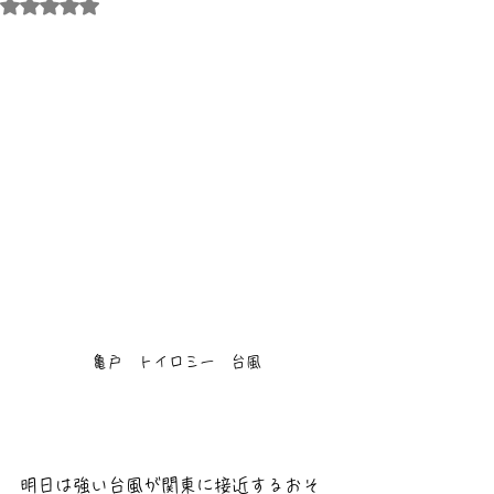
5つ星のうちNaNと評価されています。
亀戸　トイロミー　台風
明日は強い台風が関東に接近するおそ