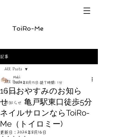
ToiRo-Me
記事
All Posts
Maki
All Posts
2024年8月15日
読了時間: 1分
16日おやすみのお知ら
ネイル
せ 亀戸駅東口徒歩5分
お知らせ
ネイルサロンならToiRo-
Me（トイロミー)
更新日：
2024年8月16日