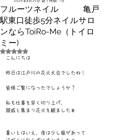
2024年8月25日
読了時間: 1分
フルーツネイル 亀戸
駅東口徒歩5分ネイルサロ
ンならToiRo-Me（トイロ
ミー)
5つ星のうちNaNと評価されています。
こんにちは
昨日は江戸川の花火大会でしたね！
皆様ご覧になったでしょうか？
私も仕事を早く切り上げ、
親戚と集まり花火を観ました🎇
暑いとはいえ、夜は少し風があって