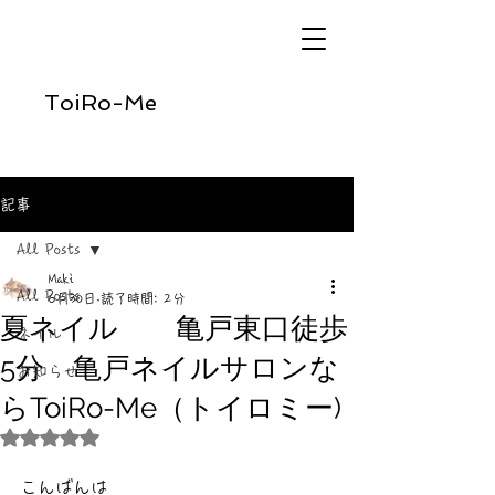
ToiRo-Me
記事
All Posts
Maki
All Posts
6月30日
読了時間: 2分
夏ネイル 亀戸東口徒歩
ネイル
5分 亀戸ネイルサロンな
お知らせ
らToiRo-Me（トイロミー)
5つ星のうちNaNと評価されています。
こんばんは