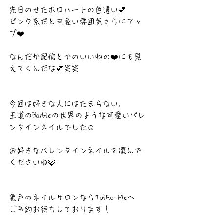
先日のせたホロハートの色違い💕
ピンク系だと可愛い雰囲気さらにアッ
プ❤️
なんだか配信とかのいいねの❤️にも見
えてくんだな💕笑笑
今回は好きな人にはたまらない、
王道のBarbieの世界のような可愛いバレ
ンタインネイルでした☺️
お好きなバレンタインネイルを選んで
くださいね🩷
亀戸のネイルサロンならToiRo-Meへ
ご予約お待ちしております！