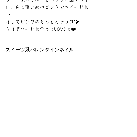
に、白と濃いめのピンクでツイードを
🩷
そしてピンクのとろとろチョコ🩷
クリアハートを作ってLOVEを❤️
スイーツ系バレンタインネイル