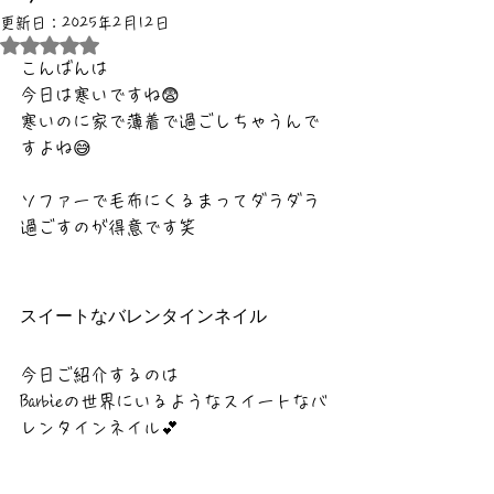
更新日：
2025年2月12日
5つ星のうちNaNと評価されています。
こんばんは
今日は寒いですね😨
寒いのに家で薄着で過ごしちゃうんで
すよね😅
ソファーで毛布にくるまってダラダラ
過ごすのが得意です笑
スイートなバレンタインネイル
今日ご紹介するのは
Barbieの世界にいるようなスイートなバ
レンタインネイル💕