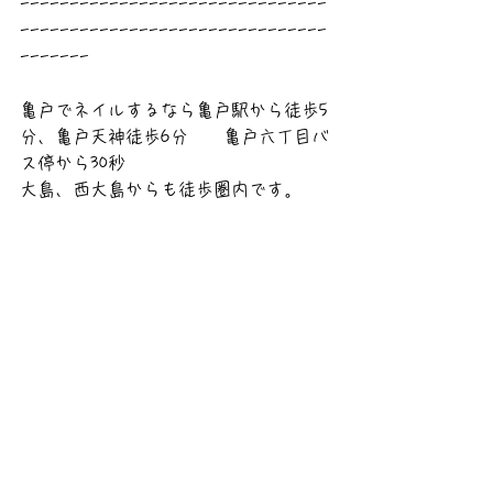
-------------------------------
-------------------------------
-------
亀戸でネイルするなら亀戸駅から徒歩5
分、亀戸天神徒歩6分　　亀戸六丁目バ
ス停から30秒
大島、西大島からも徒歩圏内です。
人気の手描きアートをメインとしたも
のから、シンプルネイル、ハンドマッ
サージ、亀裂のお直し、ハンド＆フッ
トメニューを沢山取り揃えておりま
す。
お客様のご要望をお聞きし、カウンセ
リングにより素敵なデザインをご提供
いたします。