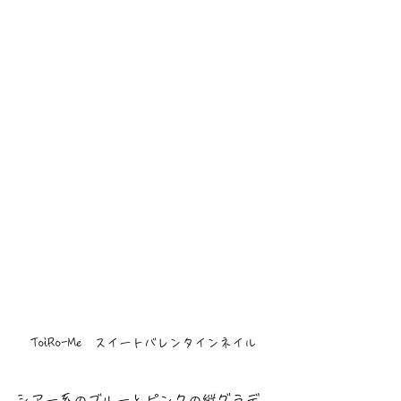
ToiRo-Me　スイートバレンタインネイル
シアー系のブルーとピンクの縦グラデ