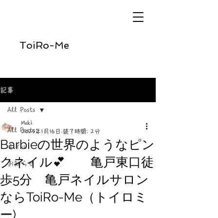
ToiRo-Me
記事
All Posts
Maki
All Posts
2025年1月16日
読了時間: 2分
Barbieの世界のようなピン
ネイル
クネイル💕 亀戸東口徒
お知らせ
歩5分 亀戸ネイルサロン
ならToiRo-Me（トイロミ
ー)